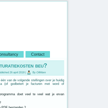
onsultancy
Contact
turatiekosten beu?
blished
26 april 2018
|
By
OliWare
n één van de volgende stellingen over je huidig
mma (of godbetert je facturen met word of
ieprogramma doet veel te veel wat je ervan
?
jn PDF bestanden ?