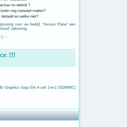
factuur nu weeral ?
acturen nog manueel mailen?
s betaald en welke niet?
plossing voor uw bedrijf: “Invoice Plane” een
cloud” oplossing.
ing
→
ck !!!
Graphics Giga Eth 4-cell 2-in-1 (SD/MMC)