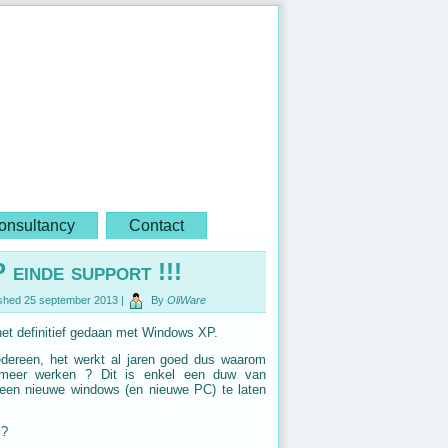
onsultancy
Contact
 einde support !!!
shed
25 september 2013
|
By
OliWare
 het definitief gedaan met Windows XP.
iedereen, het werkt al jaren goed dus waarom
 meer werken ? Dit is enkel een duw van
een nieuwe windows (en nieuwe PC) te laten
m?