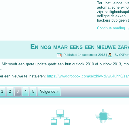
Tot het einde va
automatische wind
zijn veiligheidsu
veiligheidslekke
hackers bvb geen t
Continue reading
En nog maar eens een nieuwe zara
Published
14 september 2013
|
By
OliWar
 Microsoft een grote update geeft aan hun outlook 2010 of outlook 2013, mo
t.
r een nieuwe te instaleren:
https://www.dropbox.com/s/lzl9wxdvwu4uhh6/zara
1
2
3
4
5
Volgende »